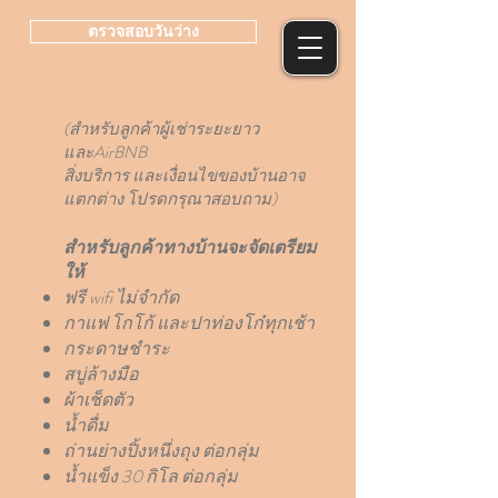
ตรวจสอบวันว่าง
(สำหรับลูกค้าผู้เช่าระยะยาว
และAirBNB
สิ่งบริการ และเงื่อนไขของบ้านอาจ
แตกต่าง โปรดกรุณาสอบถาม)
สำหรับลูกค้าทางบ้านจะจัดเตรียม
ให้
ฟรี wifi ไม่จำกัด
กาแฟ โกโก้ และปาท่องโก๋ทุกเช้า
กระดาษชำระ
สบู่ล้างมือ
ผ้าเช็ดตัว
น้ำดื่ม
ถ่านย่างปิ้งหนึ่งถุง ต่อกลุ่ม
น้ำแข็ง 30 กิโล ต่อกลุ่ม