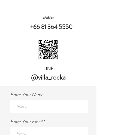
Mobile:
+66 81 364 5550
LINE:
@villa_rocka
Enter Your Name
Enter Your Email